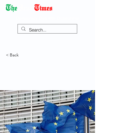
Democracy Dies with Dictatorship
< Back