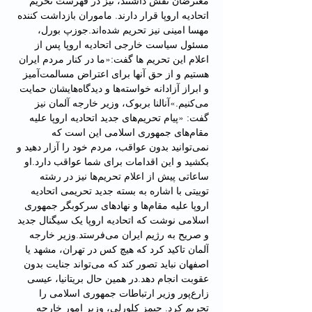
معترضان نقش داشتند، نیز در فهرست تحریم 
اتحادیه اروپا قرار دارند. ماموران بازداشت کننده 
مهسا امینی نیز تحریم شده‌اند.جوزپ بورل، 
مسئول سیاست خارجی اتحادیه اروپا پس از 
اعلام این تحریم ها گفت:«ما در کنار مردم ایران 
هستیم و از حق آنها برای اعتراض مسالمت‌آمیز 
و ابراز آزادانه خواسته‌ها و دیدگاه‌هایشان حمایت 
می‌کنیم.»آنالنا بربوک، وزیر خارجه آلمان نیز 
گفت: «پیام تحریم‌های جدید اتحادیه اروپا علیه 
مقام‌های جمهوری اسلامی این است که 
نمی‌توانید بدون عواقب، مردم خود را آزار دهید و 
بکشید و این اقدامات برای شما عواقب دارد.او 
ساعاتی پیش از اعلام تحریم‌ها نیز در رشته 
توییتی با اشاره به بسته جدید تحریمی اتحادیه 
اروپا علیه مقام‌ها و نهادهای سرکوبگر جمهوری 
اسلامی نوشت که اتحادیه اروپا یک سیگنال جدید 
و صریح به رژیم ایران می‌فرستد.وزیر خارجه 
آلمان تاکید کرد که هیچ کس در تهران، مشهد یا 
اصفهان نباید تصور کند که می‌تواند جنایت بدون 
عقوبت انجام دهد.در همین حال بریتانیا، عیسی 
زارع‌پور وزیر ارتباطات جمهوری اسلامی را 
تحریم کرد. جیمز کلورلی، وزیر امور خارجه 