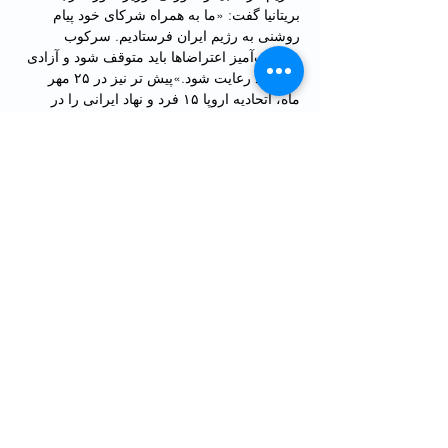
بریتانیا گفت: «ما به همراه شرکای خود پیام 
روشنی به رژیم ایران فرستادیم. سرکوب 
خشونت‌آمیز اعتراضا‌ها باید متوقف شود و آزادی 
بیان باید رعایت شود.»پیش تر نیز در ۲۵ مهر 
ماه، اتحادیه اروپا ۱۵ فرد و نهاد ایرانی را در 
رابطه با کشته شدن مهسا امینی و سرکوب 
اعتراضات سراسری تحریم کرد.پلیس امنیت 
اخلاقی موسوم به «گشت ارشاد»، محمد 
رستمی، رییس این نیرو و همچنین حاج احمد 
میرزایی، رییس شاخه تهران گشت ارشاد از 
سوی اتحادیه اروپا تحریم شده‌اند.وزارت امور 
خارجه بریتانیا نیز مقامات گشت ارشاد و 
همچنین غلامرضا سلیمانی، رییس نیروی بسیج 
سپاه پاسداران، حسن کرمی، فرمانده یگان 
ویژه نیروی انتظامی ناجا و حسین اشتری، 
فرماندهی کل انتظامی را تحریم کرد.آمریکا نیز 
پیش از این در حمایت از معترضان ایران 
Previous
Next
تحریم‌های مشابهی را تصویب کرده است.