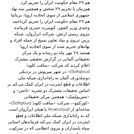
هم ۲۹ مقام حکومت ایران را تحریم کرد.
هم‌زمان با تحریم ۲۹ شخص و همچنین سه نهاد 
جمهوری اسلامی از سوی اتحادیه اروپا، بریتانیا 
هم ۲۹ مقام حکومت ایران را تحریم کرداحمد 
وحیدی وزیر کشور، کیومرث حیدری فرمانده 
نیروی زمینی ارتش، شرکت ابرآروان، شبکه 
پرس‌ تی‌وی و بنیاد تعاون بسیج از جمله افراد و 
نهادهای تحریم شده از سوی اتحادیه اروپا 
هستند.۲۸ مهر ماه دو رسانه و یک مرکز 
تحقیقاتی آلمانی در گزارش تحقیقی مشترک 
اعلام کردند که شرکت «سافت کلود( 
Softqloud)» در شهر میربوش در نزدیکی 
دوسلدورف آلمان به راه‌اندازی شبکه ملی 
اطلاعات و قطع اینترنت در ایران کمک می‌کند.بر 
اساس تحقیقات مشترک دو نشریه «تاتس» و 
«نتس‌پولیتیک» همچنین مرکز تحقیقاتی 
«کورکتیو»، شرکت «سافت کلود( Softqloud)» 
شاخه‌ای از Arvancloud یا همان ابرآروان است 
که به راه‌اندازی شبکه ملی اطلاعات و قطع 
اینترنت در ایران کمک می‌کند.فرماندهان استانی 
سپاه پاسداران و نیروی انتظامی که در سرکوب 