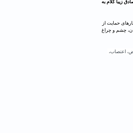
 دو برادر خردسال در سردشت هدف ساچمه قرار گرفته‌اند. صادق زیبا کلام به 
و شعارهای حمایت از 
ان، چشم و چراغ 
 عرق خون اعتراض، اعتصاب، 