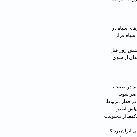
در ۹ و ۱۱ ساله با شلیک مستقیم گلوله ساچمه‌ای نیروهای سپاه در 
ی سپاه قرار 
واهر۱۶ و ۲۷ ساله سنندجی که شش روز قبل 
ندان از سوی 
ند در صفحه 
 روی برد تیم ملی در قطر مربوط 
باشد. او نوشته بود: «چقدر غم انگیز است وضعیت نظامی که محبوبیت سیاسی و اجتماعی‌اش آنقدر 
کمقدار محبوبیت 
 ایران برد که 