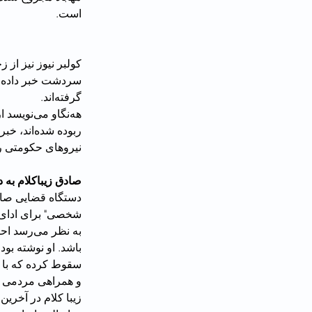
است.
س
گرفته‌اند.
ربوده شد
نیروهای حکومتی را ربا
صادق زیباکلام به 
دستگاه قضایی صادق
شخصی‌" برای ادای توضیح احضار کرد. او باید صبح دوشنبه هفتم آذر در دادستانی تهران حاضر شود.
سقوط کرده که با ه
و همراهی مردمی ج
زیبا کلام در آخری