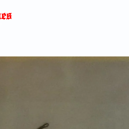
Home
News
Blog
About
C
p