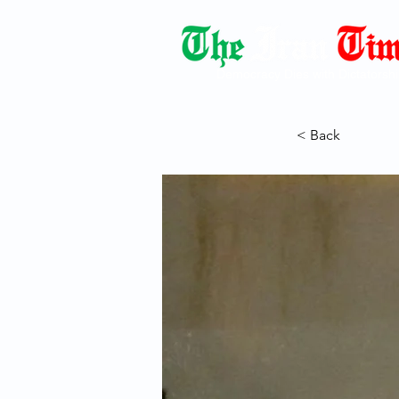
Democracy Dies with Dictatorshi
< Back