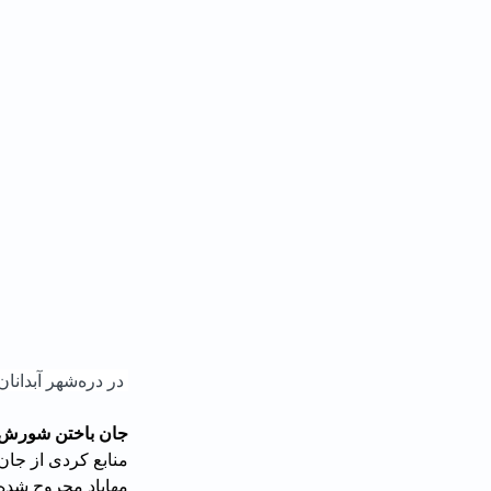
 در دره‌شهر آبدانان استان ایلام معترضان آتش روشن کرده و خیابان‌ها را با شعارهای ضدحکومتی بستند.
جان باختن شورش ن
مهاباد مجروح شده 