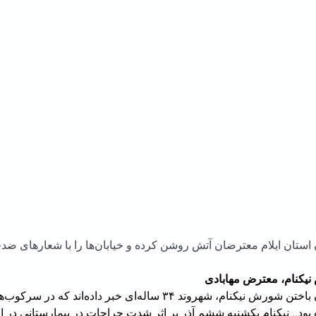
یکنام، معترض مهابادی
منابع 
بود.. نیکنام یکشنبه ششم آذر بر اثر شدت جراحات در بیمارستانی در ا