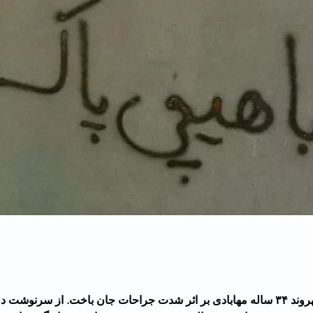
شورش نیکنام، شهروند ۳۴ ساله مهابادی بر اثر شدت جراحات جان باخت. از سرنوشت