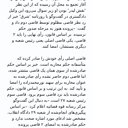
آغاز تجمع به محل آن رسیده که از این نظر 
"نقش لیدر" بودن او زیر سوال می‌رود.این وکیل 
دادگستری در گفت‌وگو با روزنامه "شرق" خبر از 
رد نظر قاضی مظلوم توسط قاضی دوم داد و 
گفت: «پرونده هنوز به مرحله صدور حکم 
نرسیده. بر اساس قانون، رأی نهایی را باید ۲ 
قاضی، یکی قاضی اصلی یعنی رئیس شعبه و 
دیگری مستشار، امضا کنند. 
قاضی اصلی رأی خودش را صادر کرده که 
متأسفانه حکم محاربه است. خبر بر اساس حکم 
صادر‌شده از سوی همان یک قاضی منتشر شده، 
اما قاضی دوم حاضر نشده رأی صادرشده به 
عنوان محاربه برای سهند نورمحمدزاده را امضا 
و تأیید کند. به این ترتیب و بر اساس قانون، حکم 
صادر‌شده باید نزد قاضی سوم برود. قاضی سوم 
رئیس شعبه ۲۷ است.»به دنبال این گفت‌وگو 
مرکز رسانه قوه قضائیه اعلام کرد: «بر اساس 
پیگیری‌های انجام‌شده از شعبه ۲۹ دادگاه انقلاب، 
مشخص شد ادعای مورد اشاره صحت ندارد و 
حکم صادر‌شده به امضای ۲ قاضی پرونده 