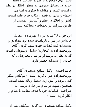
بابت اتهام «محاربه از طریق تخریب و ایجاد 
حریق در وسایل عمومی به منظور اخلال در نظم 
و امنیت کشور و مقابله با حکومت اسلامی، 
اجتماع و تبانی به قصد ارتکاب جرم علیه امنیت 
کشور و اخلال در نظم و آسایش عمومی از 
طریق شرکت در تجمعات» محاکمه شد.
این جوان ۲۶ ساله در ۱۲ مهرماه در مقابل 
خانه‌اش در تهران بازداشت شده بود.مصادیق و 
مستندات قوه قضاییه جهت متهم کردن آقای 
نورمحمدزاده به "محاربه" شامل ویدئوهایی است 
که به نظر می‌رسد او در میان معترضانی که 
خیابان را بسته‌اند حضور دارد.
حامد احمدی، وکیل مدافع تسخیری آقای 
نورمحمدزاده عنوان کرده است: «موکلش منکر 
کندن نرده و آتش زدن سطل زباله شده است. 
همچنین، سهند در تمام مراحل دادرسی به 
صراحت اقدامات خود با هدف مقابله با نظام را 
انکار کرده است.»
وکیل‌ مدافع تسخیری می‌گوید، موکلش پس از 