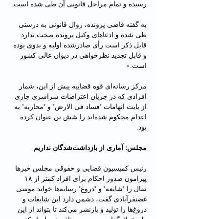
رسیده و تمام مراحل قانونی آن طی شده است. 
به گفته قاضی پرونده، روال قانونی به درستی 
طی شده و ادعاهای وکیل پرونده صحت ندارد. 
قابل ذکر است رأی صادرشده اولیه و بدوی بوده 
و قابل تجدید نظرخواهی در دیوان عالی کشور 
است.»
مرکز رسانه‌ای قوه قضاییه پیش از این، شمار 
افرادی که در جریان اعتراضات سراسری جاری 
از بابت اتهامات "فساد فی الارض" و "محاربه" به 
اعدام محکوم شده‌اند را شش تن عنوان کرده 
بود.
مجلس: آماری از بازداشت‌شدگان نداریم
رئیس کمیسیون قضایی و حقوقی مجلس خبرها 
پیرامون صدور احکام برای افراد کمتر از ۱۸ 
سال را "شایعه" و "دروغ" رسانه‌ها خواند.موسی 
غضنفرآبادی گفت، دشمن دارد این شایعات و 
دروغ‌ها را تولید و بازنشر می‌کند تا بتواند از این 