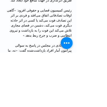
طریق اثرگذاری در جهت منافع خود ایجاد کند.
رئیس کمیسیون قضایی و حقوقی افزود: «گاهی 
اوقات تصادفاتی اتفاق می‌افتد و فردی بر اثر 
این تصادف فوت می‌کند یا کسی در اثر حادثه 
دیگری فوت می‌کند، دشمن در فضای مجازی 
تلاش می‌کند این فوت را به بازداشت و نیروی 
انتظامی و ضرب و جرح ربط بدهد.»
غضنفرآبادی در مجلس در پاسخ به سوالی 
پیرامون آمار افراد بازداشت‌شده گفت: «نه، ما 
از تعداد افراد بازداشت‌شده هیچ آماری نداریم.»
"کمیته حقیقت‌یاب" دولت: بدون حضور نماینده 
معترضان
احمد وحیدی، وزیر کشور جمهوری اسلامی 
درباره ترکیب "کمیته حقیقت‌یاب" در رابطه 
با اعتراضات سراسری در ایران که وی چندی 
پیش دستور تشکیلش را داد تصریح کرد که در 
این کمیته از جریان‌ها، گروه‌ها، احزاب و حتی 
معترضان نماینده‌ای نخواهد بود، او افزود: 