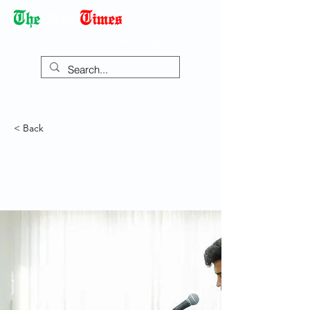
Democracy Dies with Dictatorship
< Back