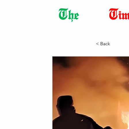
Democracy Dies with Dictatorshi
< Back