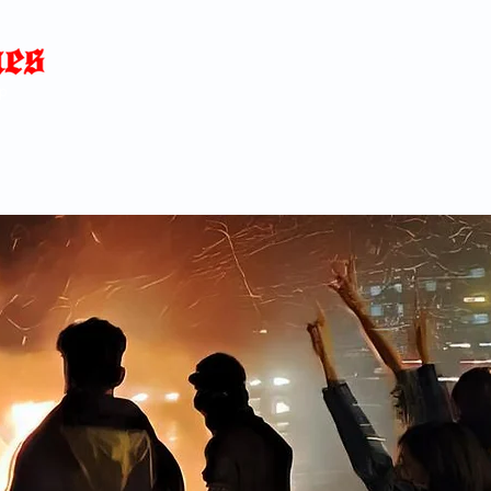
Home
News
Blog
About
C
p