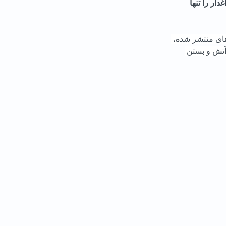
پخش شد و شاهزاده رضا پهلوی گفت: ما خانواده‌های داغدار را تنها 
ود. ویدیوهای منتشر شده، 
ا برافروختن آتش و بستن 