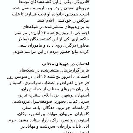
قادربیگی، یکی از این کشته‌شدگان توسط 
نیروهای امنیتی ربوده و به ارومیه منتقل شده 
است. همچنین خانواده او تحت فشارند تا علت 
مرگش را خودکشی اعلام کنند. 
بنا بر ویدیوهای منتشرشده در شبکه‌های 
اجتماعی، امروز پنج‌شنبه ۲۶ آبان در مراسم 
خاکسپاری یکی از این کشته‌شدگان (سالار 
مجاور) درگیری روی داده و ماموران سعی 
کردند مانع حضور مردم در این مراسم شوند.
اعتصاب در شهرهای مختلف
بنا بر گزارش‌های منتشرشده در شبکه‌های 
اجتماعی، امروز پنج‌شنبه ۲۶ آبان در سومین روز 
فراخوان اعتراض و اعتصاب سراسری، کسبه و 
بازاریان شهرهای مختلف از جمله تهران، 
اصفهان، بوشهر،  یزد، ایلام، سنندج، تبریز، 
سرپل ذهاب، بجنورد، صومعه‌سرا، مرودشت، 
کرمانشاه، جوانرود، دهگلان، بانه، سقز، 
کامیاران، مریوان، مهاباد، پیرانشهر، بوکان، 
اشنویه، روانسر، اراک، بازار سناباد مشهد، خرم 
آباد، بابل، برازجان، سردشت و مهاباد در 
اعتصاب بوده‌اند.