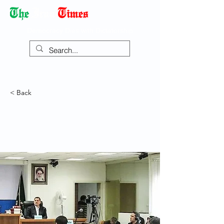
Democracy Dies with Dictatorship
< Back