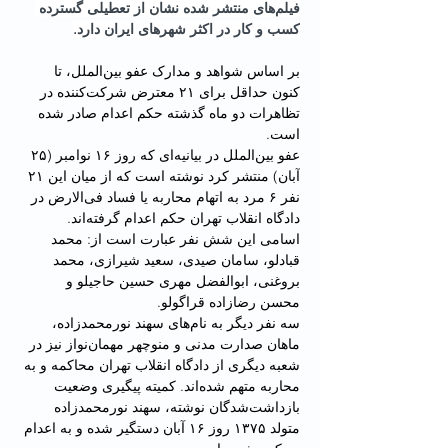
فیلم‌های منتشر شده نشان از تعطیلی گسترده 
کسب و کار در اکثر شهرهای ایران دارد.
بر اساس شواهد و مدارک عفو بین‌الملل، تا 
کنون حداقل برای ۲۱ معترض شرکت‌کننده در 
تظاهرات دو ماه گذشته حکم اعدام صادر شده 
است. 
عفو بین‌الملل در بیانیه‌ای که روز ۱۶ نوامبر (۲۵ 
آبان) منتشر کرد نوشته است که از میان این ۲۱ 
نفر ۶ مرد به اتهام محاربه یا فساد فی‌الارض در 
دادگاه انقلاب تهران حکم اعدام گرفته‌اند. 
اسامی این شش نفر عبارت است از: محمد 
قبادلو، سامان صیدی، سعید شیرازی، محمد 
بروغنی، ابوالفضل مهری حسین حاجیلو و 
محسن رضازاده قراگولو.
سه نفر دیگر به نام‌های سهند نورمحمدزاده، 
ماهان صدارت مدنی و منوچهر مهمان‌نواز نیز در 
شعبه دیگری از دادگاه انقلاب تهران محاکمه و به 
محاربه متهم شده‌اند. کمیته پیگیری وضعیت 
بازداشت‌شدگان نوشته، سهند نورمحمدزاده 
متولد ۱۳۷۵ روز ۱۶ آبان دستگیر شده و به اعدام 