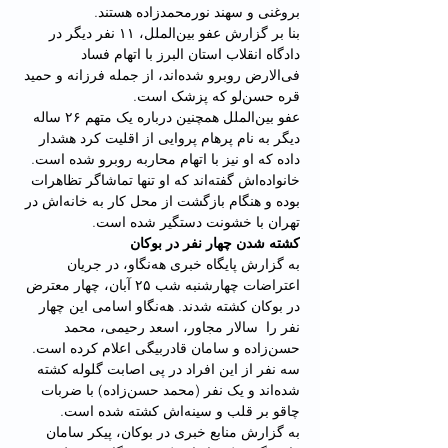
بروغنی و سهند نورمحمدزاده هستند.
بنا بر گزارش عفو بین‌الملل، ۱۱ نفر دیگر در 
دادگاه انقلاب استان البرز با اتهام فساد 
فی‌الارض روبرو شده‌اند، از جمله فرزانه و حمید 
قره حسن‌لو که پزشک است.
عفو بین‌الملل همچنین درباره یک متهم ۲۶ ساله 
دیگر به نام پرهام پروایی از اقلیت کرد هشدار 
داده که او نیز با اتهام محاربه روبرو شده است. 
خانواده‌اش گفته‌اند که او تنها تماشاگر تظاهرات 
بوده و هنگام بازگشت از محل کار به خانه‌اش در 
تهران با خشونت دستگیر شده است.
کشته شدن چهار نفر در بوکان
به گزارش پایگاه خبری هه‌نگاو، در جریان 
اعتراضات چهارشنبه شب ۲۵ آبان، چهار معترض 
در بوکان کشته شدند. هه‌نگاو اسامی این چهار 
نفر را  سالار مجاور، اسعد رحیمی، محمد 
حسن‌زادە و سامان قادربیگی اعلام کرده است.
سه نفر از این افراد در پی اصابت گلوله کشته 
شده‌اند و یک نفر (محمد حسن‌زاده) با ضربات 
چاقو بر قلب و سینه‌اش کشته شده است.
به گزارش منابع خبری در بوکان، پیکر سامان 