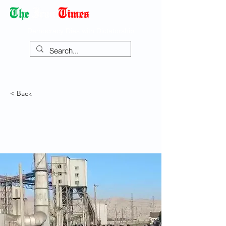
Democracy Dies with Dictatorship
< Back