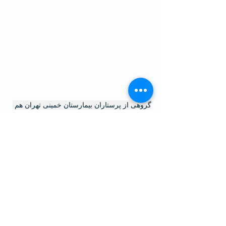
گروهی از پرستاران بیمارستان خمینی تهران هم 
دست از کار کشیدند و با تجمع در محوطه 
بیمارستان، شعار دادند: «یه عمره وعده می‌دن، 
حق ما رو نمی‌دن».
روز گذشته (دوشنبه هفتم آذر) نیز شرکت 
سرماآفرین سومین روز اعتصاب خود را سپری 
کرد.
در این روز همچنین دانشجویان ۱۱ دانشگاه 
اعتصاب کرده و مردم تجمعات اعتراضی 
شبانه‌ای را در تهران، سنندج، گلشهر، کرج، 
بابلسر، اشنویه، گنبد و ... برپا کردند.