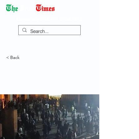
Democracy Dies with Dictatorship
< Back