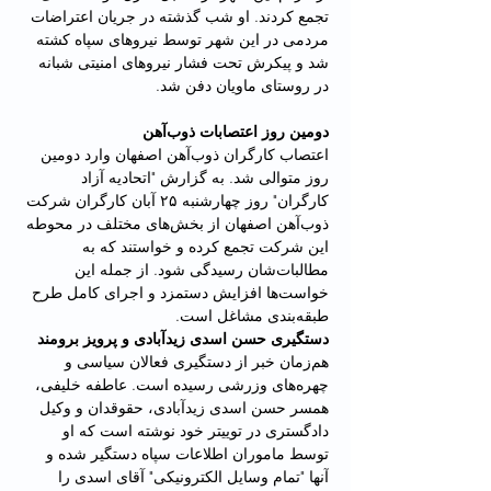
تجمع کردند. او شب گذشته در جریان اعتراضات 
مردمی در این شهر توسط نیروهای سپاه کشته 
شد و پیکرش تحت فشار نیروهای امنیتی شبانه 
در روستای ماویان دفن شد.
دومین روز اعتصابات ذوب‌آهن
اعتصاب کارگران ذوب‌آهن اصفهان وارد دومین 
روز متوالی شد. به گزارش "اتحادیه آزاد 
کارگران" روز چهارشنبه ۲۵ آبان‌ کارگران شرکت 
ذوب‌آهن اصفهان از بخش‌های مختلف در محوطه 
این شرکت تجمع کرده و خواستند که به 
مطالبات‌شان رسیدگی شود. از جمله این 
خواست‌ها افزایش دستمزد و اجرای کامل طرح 
طبقه‌بندی مشاغل است.
دستگیری حسن اسدی زید‌‌آبادی و پرویز برومند
هم‌زمان خبر از دستگیری فعالان سیاسی و 
چهره‌های وزرشی رسیده است. عاطفه خلیفی، 
همسر حسن اسدی زیدآبادی، حقوقدان و وکیل 
دادگستری در توییتر خود نوشته است که او 
توسط ماموران اطلاعات سپاه دستگیر شده و 
آنها "تمام وسایل الکترونیکی‌" ‌آقای اسدی را 