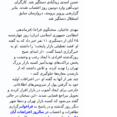
حسن اسدی زیدآبادی دستگیر شد. کارگران 
ذوب‌آهن وارد دومین روز اعتصاب شدند. بنابر 
گزارشی پرویز برومند، دروازه‌بان سابق 
استقلال دستگیر شد.
مهدی حاجیان، سخنگوی فراجا (فرماندهی 
انتظامی جمهوری اسلامی ایران) روز چهارشنبه 
۲۵ آبان از دستگیری ۱۱ نفر خبر داد که به گفته 
او "قصد تعطیلی بازار پایتخت" را داشتند. او به 
خبرگزاری ایسنا گفت: «از ابتدای صبح 
روزگذشته افرادی با ایجاد رعب و وحشت و 
پخش تراکت‌های تهدیدآمیز کسبه بازار بزرگ 
تهران را تهدید کرده  و تلاش داشتند که از 
بازشدن مغازه‌ها جلوگیری کنند.»
چند نفر از آنها به گفته او «در اعترافات اولیه 
خود به گرفتن پول از سرویس‌های اطلاعاتی 
خارجی برای ایجاد آشوب در بازار اقرار کردند و 
تحویل مراجع قضایی شدند.»این سخنان در حالی 
گفته می‌شود که کسبه بازار تهران و ده‌ها شهر 
دیگر روز گذشته و در پاسخ به 
فراخوان
برگزاری 
تظاهرات و اعتصاب 
در سالروز اعتراضات آبان‌ 