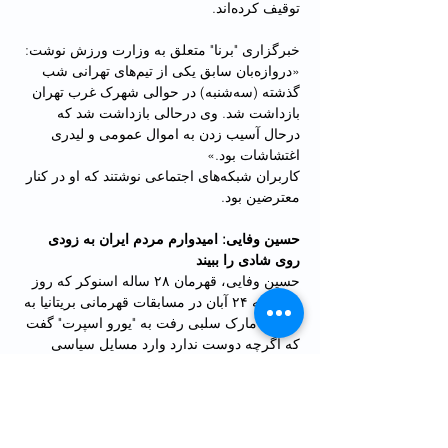
توقیف کرده‌اند.
خبرگزاری "برنا" متعلق به وزارت ورزش نوشت: 
«دروازه‌بان سابق یکی از تیم‌های تهرانی شب 
گذشته (سه‌شنبه) در حوالی شهرک غرب تهران 
بازداشت شد. وی درحالی بازداشت شد که 
درحال آسیب زدن به اموال عمومی و لیدری 
اغتشاشات بود.»
کاربران شبکه‌های اجتماعی نوشتند که او در کنار 
معترضین بود.
حسین وفایی: امیدوارم مردم ایران به زودی 
روی شادی را ببیند
حسین وفایی، قهرمان ۲۸ ساله اسنوکر که روز 
سه‌شنبه ۲۴ آبان در مسابقات قهرمانی بریتانیا به 
مصاف مارک سلبی رفت به "یورو اسپرت" گفت 
که اگرچه دوست ندارد وارد مسایل سیاسی 
شود، اما «تمرکز روی اسنوکر در میان 
اعتراض‌ها و ناآرامی‌ها در سرزمین مادری‌اش» 
دشوار است. وفایی گفت: «وقتی اخبار را 
می‌بینم، گریه می‌کنم.» او آرزو کرده است که 