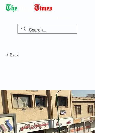
Democracy Dies with Dictatorship
< Back