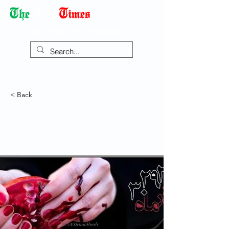
Democracy Dies with Dictatorship
< Back