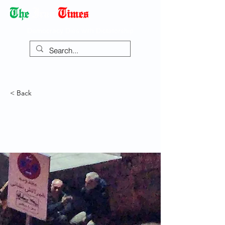
Democracy Dies with Dictatorship
< Back