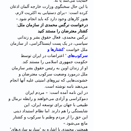
حمایت می‌کنند یا نه.
با این حال سخنگوی وزارت خارجه آلمان اذعان 
کردە است: «برای دستیابی به اکثریت لازم، 
هنوز کارهای وجود دارد کە باید انجام شود.»
درخواست نرگس محمدی از سازمان ملل: 
کشتار معترضان را مستند کنید
نرگس محمدی، فعال حقوق بشر و زندانی 
سیاسی، در یک پست اینستاگرامی، از سازمان 
ملل خواست "
کشتارها و 
سرکوب‌های
 " اعتراضات در ایران توسط 
حکومت جمهوری اسلامی را مستند کند.
او از زندان اوین به رئیس حقوق بشر سازمان 
ملل درمورد وضعیت سرکوب معترضان و 
خشونت‌هایی که نیروهای امنیتی علیه آنها انجام 
می‌دهند نامه نوشتە است.
در این نامه آمده است: « مردم ایران 
دموکراسی و آزادی می‌خواهند و رابطه نرمال و 
طبیعی با جهان برای توسعه ایران، این 
شایستگی را هم دارند. اما نظام استبداد دینی 
این حق را از مردم وطنم با سرکوب و کشتار 
مانع می‌شود.»
همچنین محمدی با اشارە بە "سناریو سازی‌های" 