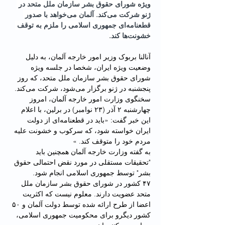
ویژه شورای حقوق بشر سازمان ملل متحد در 
ژنو شرکت می‌کند. آلمان می‌خواهد با صدور 
قطعنامەای جمهوری اسلامی را ملزم به توقف 
خشونت‌ها کند.
آنالنا بربوک وزیر ا‌مور خارجه آلمان، به دلیل 
وضعیت ویژە ایران، شخصا در جلسه ویژه 
شورای حقوق بشر سازمان ملل متحد، کە روز 
پنجشنبه در ژنو برگزار می‌شود، شرکت می‌کند.
سخنگوی وزارت امور خارجه آلمان، امروز  
چهارشنبه ٢ آذر (٢٣ نوامبر) در برلین، با اعلام 
این خبر گفت: «باید در قطعنامەای از دولت 
ایران خواسته شود، که سرکوب و خشونت علیه 
مردم خود را متوقف کند. »
به گفتە وزارت خارجه آلمان همچنین باید 
"تحقیقات مستقلی در مورد نقض احتمالی حقوق 
بشر" توسط جمهوری اسلامی انجام شود.
۴۷ کشور در شورای حقوق بشر سازمان ملل 
متحد عضویت دارند. معلوم نیست که اکثریت 
اعضا از طرح ارائه شده توسط دولت آلمان و ۵۰ 
کشور دیگرو برای محکومیت جمهوری اسلامی، 