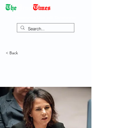
Democracy Dies with Dictatorship
< Back