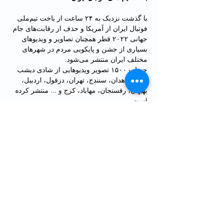
با گذشت نزدیک به ۲۴ ساعت از باخت تیم‌ملی 
فوتبال ایران از آمریکا و حذف از رقابت‌های جام 
جهانی ۲۰۲۲ قطر همچنان تصاویر و ویدیوهای 
بسیاری از جشن‌ و پایکوبی مردم در شهرهای 
مختلف ایران منتشر می‌شود.
حساب ۱۵۰۰ تصویر ویدیوهایی از شادی دیشب 
مردم زاهدان، سنندج، تهران، دزفول، اردبیل، 
بهبهان، رفسنجان، مهاباد، کرج و ... منتشر کرده 
است.
همچنین در جریان حضور مردمی در شهرهای 
مختلف ایران پس از باخت تیم فوتبال جمهوری 
اسلامی، جوان ۲۷ ساله‌ای به نام مهران سماک 
در شامگاه ۸ آذر به دلیل بوق زدن هدف شلیک 
ماموران حکومتی قرار گرفت و امروز 
چهارشنبه نهم آذر به خاک سپرده شد.
کشته شدن این جوان ۲۷ ساله بازتاب گسترده‌ای 
در شبکه‌های اجتماعی داشت.