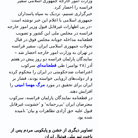
وزارت امور خارجه جمهوری اسلامی سفیر 
فرانسه را احضار کرد.
خبرگزاری تسنیم، نزدیک به سپاه پاسداران 
جمهوری اسلامی با اعلام این خبر نوشته است: 
«در پی اظهارات غیرقابل قبول وزیر امور خارجه 
فرانسه در مجلس ملی این کشور و تصویب 
قطعنامه مداخله جویانه مجلس فوق در قبال 
تحولات جمهوری اسلامی ایران، سفیر فرانسه 
در تهران به وزارت امور خارجه احضار شد.»
نمایندگان پارلمان فرانسه دو روز پیش در هفتم 
آذر (۲۸ نوامبر) طی 
قطعنامه‌ای
 سرکوب 
اعتراضات ضدحکومتی در ایران را محکوم کرده 
و از دولت‌های اروپایی خواسته بودند، فشار بر 
ایران برای تحقیق در مورد 
مرگ مهسا امینی
 را 
افزایش دهند.
در قطعنامه نمایندگان پارلمان فرانسه، سرکوب 
معترضان ایران "بی‌رحمانه" و "خشونت غیرقابل 
قبول علیه حق آزادی تظاهرات و بیان" نامیده 
شده بود.
تصاویر دیگری از جشن‌ و پایکوبی مردم پس از 
باخت تیم ملی فوتبال ایران