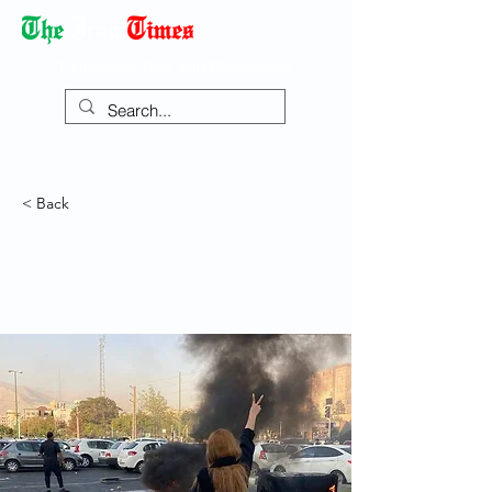
Democracy Dies with Dictatorship
< Back