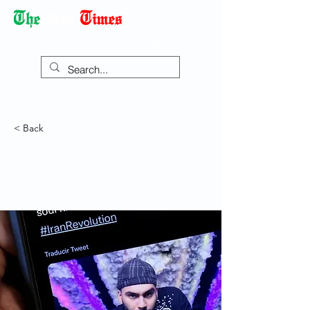
Democracy Dies with Dictatorship
< Back