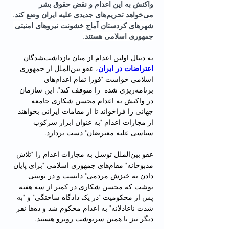
واکنش به این اعدام و نقض حقوق بشر 
می‌خواهد تحریم‌های جدیدی علیه ایران وضع کند. 
شهرهای کردستان آماج خشونت نیروهای امنیتی 
جمهوری اسلامی هستند.
به دنبال اولین اعدام از میان بازداشت‌شدگان 
اعتراضات در ایران
، عفو بین‌الملل از جمهوری 
اسلامی خواست "فورا تمام اعدام‌های 
برنامه‌ریزی شده  را متوقف کند". این سازمان 
در واکنش به اعدام محسن شکاری جامعه 
جهانی را فراخواند تا از مقامات ایرانی بخواهند 
از مجازات اعدام "به عنوان ابزار سرکوب 
سیاسی علیه معترضان" دست بردارد.
عفو بین‌الملل توسل به مجازات اعدام را "تلاش 
مذبوحانه" مقام‌های جمهوری اسلامی "برای پایان 
دادن به خیزش مردمی" دانست و در توییتی 
نوشت که محسن شکاری در کمتر از سه هفته 
پس از محکومیت "در یک دادگاه ساختگی" و "به 
شدت ناعادلانه" به اعدام محکوم شد و ده‌ها نفر 
دیگر نیز با همین سرنوشت روبرو هستند.