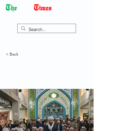
Democracy Dies with Dictatorship
< Back