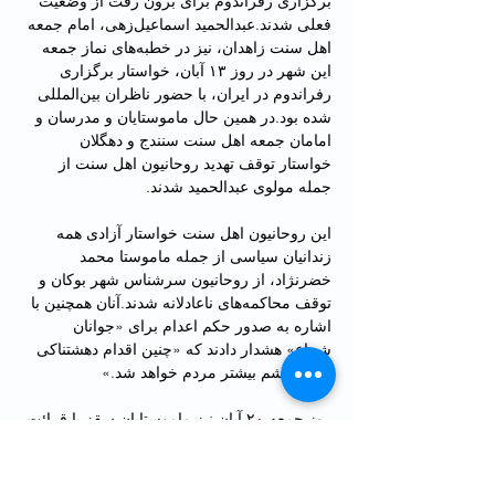
برگزاری رفراندوم برای برون رفت از وضعیت 
فعلی شدند.عبدالحمید اسماعیل‌زهی، امام جمعه 
اهل سنت زاهدان، نیز در خطبه‌های نماز جمعه 
این شهر در روز ۱۳ آبان، خواستار برگزاری 
رفراندوم در ایران، با حضور ناظران بین‌المللی 
شده بود.در همین حال ماموستایان و مدرسان و 
امامان جمعه اهل سنت سنندج و دهگلان 
خواستار توقف تهدید روحانیون اهل سنت از 
جمله مولوی عبدالحمید شدند.
این روحانیون اهل سنت خواستار آزادی همه 
زندانیان سیاسی از جمله ماموستا محمد 
خضرنژاد، از روحانیون سرشناس شهر بوکان و 
توقف محاکمه‌های ناعادلانه شدند.آنان همچنین با 
اشاره به صدور حکم اعدام برای «جوانان 
شجاع» هشدار دادند که «چنین اقدام دهشتناکی 
سبب خشم بیشتر مردم خواهد شد.»
روز جمعه ٢٠ آبان نیز ماموستایان سقز با قرائت 
بیانیه‌ای از اعتراضات سراسری حمایت کرده 
بودند.اعتراضات مردمی در شهرهای سه استان 
آذربایجان غربی، کردستان و کرمانشاه پس از 