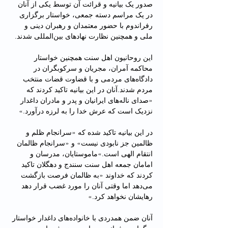
صدور یک بیانیه و قرائت آن توسط یکی از آنان 
در یک مراسم دسته جمعی، خواستار برگزاری 
رفراندوم با حضور معتمدان و رهبران دینی و 
ملی و همچنین نظارت نهادهای بین‌المللی شدند.
این روحانیون اهل سنت همچنین خواستار 
محاکمه آمران، مجریان و سرکوبگران در 
دادگاه‌های مردمی و با قضاوت قضات منتخب 
مردم شدند.آنان در این بیانیه تاکید کردند که 
«صدای ناله‌های ایرانیان و پدر و مادران داغدار 
نزدیک است که عرش خدا را به لرزه درآورد.»
در این بیانیه تاکید شده که «سرانجام ظلم و 
ظالمین جز نابودی نیست» و «سرانجام ظالمان 
انتقام الهی است.»ماموستایان، مدرسان و 
امامان جمعه اهل سنت سنندج و دهگلان تاکید 
کردند که خداوند «به ظالمان فرصت بازگشت 
می‌دهد اما وقتی آنان را مورد غضب قرار دهد 
رهایشان نخواهد کرد.»
آنان ضمن همدردی با خانواده‌های داغدار خواستار 