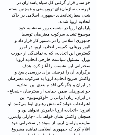
خواستار قرار گرفتن کل سپاه پاسداران در 
فهرست سازمان‌های تروریستی و همچنین بسته 
شدن سفارتخانه‌های جمهوری اسلامی در خاک 
اتحادیه اروپا شدند.
پارلمان اروپا در نشست روز سه‌شنبه خود 
موضوع تشدید سرکوب معترضان توسط 
جمهوری اسلامی را در دستور کار قرار داد و 
الیور ورهلی، کمیسر اتحادیه اروپا در امور 
گسترش این اتحادیه، که به نمایندگی از جوزپ 
بورل، مسئول سیاست خارجی اتحادیه اروپا 
سخنرانی این نشست را آغاز کرد، هدف 
برگزاری آن را فرصتی برای بررسی پاسخ و 
واکنش صریح اتحادیه اروپا به سرکوب معترضان 
در ایران و چگونگی اقدام بعدی این اتحادیه 
خواند.ورهلی ضمن حمایت از معترضان «شجاع» 
در ایران، زنان ایرانی را «لوکوموتیو» این 
اعتراضات خواند که نقش رهبری ایفا می‌کنند. او 
افزود: «اتحادیه اروپا خاموش نخواهد بود و 
همچنان واکنش نشان خواهد داد.»چارلی وایمرز، 
نماینده پارلمان اروپا از سوئد در سخنرانی خود 
اعلام کرد که جمهوری اسلامی نماینده مشروع 