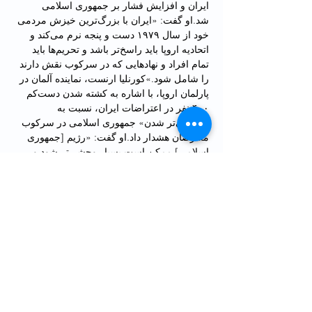
ایران و افزایش فشار بر جمهوری اسلامی 
شد.او گفت: «ایران با بزرگ‌ترین خیزش مردمی 
خود از سال ۱۹۷۹ دست و پنجه نرم می‌کند و 
اتحادیه اروپا باید راسخ‌تر باشد و تحریم‌ها باید 
تمام افراد و نهادهایی که در سرکوب نقش دارند 
را شامل شود.»کورنلیا ارنست، نماینده آلمان در 
پارلمان اروپا، با اشاره به کشته شدن دست‌کم 
۴۰۰ نفر در اعتراضات ایران، نسبت به 
«وحشی‌تر شدن» جمهوری اسلامی در سرکوب 
معترضان هشدار داد.او گفت: «رژیم [جمهوری 
اسلامی] ممکن است بسیار وحشی‌تر شود و 
بمباران کردن کردها در ایران را شروع کند. 
همانطور که رژیم ترکیه هم کردهای سوریه را 
بمباران می‌کند.»برنارد گوتا، نماینده فرانسه در 
پارلمان اروپا، بازگشت وضعیت ایران به حالت 
عادی را غیرممکن دانست و افزود: «اعتراضات 
چنان گسترش یافته و سرکوب چنان شدیدتر 
شده که امکان ندارد رژیم کنترل وضعیت را 
بدست بگیرد. این حکومت دینی به پایان خودش 
رسیده است.»روز دوشنبه نیز روبرتا متسولا، 
رییس پارلمان اروپا، از قطع تماس مستقیم بین 