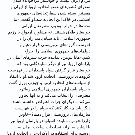
مردم ایران نیست و خواستار فراخوانده شدن 
سفرای کشورهای عضو اتحادیه اروپا از ایران و 
همچنین بسته شدن سفارتخانه‌های جمهوری 
اسلامی در خاک این اتحادیه شد.او گفت: «ما 
مدت‌ها در خواب بودیم، معترضان ایرانی 
خواستار طلاق هستند، نه مشاوره ازدواج با رژیم 
جمهوری اسلامی. باید سپاه پاسداران را در 
فهرست گروه‌های تروریستی قرار دهیم و 
دیپلمات‌های جمهوری اسلامی را اخراج 
کنیم.»هانا نیومن، نماینده حزب سبزهای آلمان در 
پارلمان اروپا، نیز از دیگر نمایندگانی بود که 
خواستار قرار گرفتن سپاه پاسداران در فهرست 
گروه‌های تروریستی اتحادیه اروپا شد.او با انتقاد 
از سیاست‌های اتحادیه اروپا و جوزپ بورل گفت: 
« سپاه پاسداران جمهوری اسلامی زیباترین 
معترضان را انتخاب می‌کند و به آنها تجاوز 
می‌کند تا دیگران جرات اعتراض نداشته باشند. 
دیگر باید چه کار کنند که سپاه را در فهرست 
سازمان‌های تروریستی قرار دهیم؟»خاویر 
زارزالخوس، نماینده اسپانیا در پارلمان اروپا نیز 
با اشاره به ارائه تسلیحات ساخت ایران به 
روسیه برای استفاده در اوکراین، از اتحادیه اروپا 