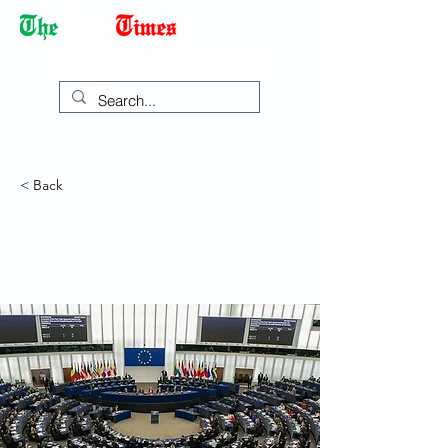
Democracy Dies with Dictatorship
< Back