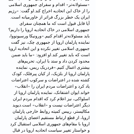
«مسئولانه‌تر» اقدام و سفرای جمهوری اسلامی 
را از خاک این اتحادیه اخراج کند.او گفت: «رژیم 
ایران یک خطر بزرگ فراتر از خاورمیانه است. 
آیا قابل قبول است که ما همچنان سفرای 
جمهوری اسلامی در خاک اتحادیه اروپا را داریم؟ 
باید مسئولانه‌تر اقدام کنیم.»ورونیکا ورسیونووا، 
نماینده پارلمان اروپا از جمهوری چک، نیز گفت 
جمهوری اسلامی تغییر نکرده و این اتحادیه اروپا 
است که باید تغییر کند.او افزود: «ما باید ضمن 
محدود کردن داد و ستد با ایران، تحریم‌های 
بیشتری اعمال کنیم.»فردریک ریس، نماینده 
پارلمان اروپا از بلژیک، از کیان پیرفلک، کودک 
کشته شده در اعتراضات و سرکوب اعتراضات 
یاد کرد و اعتراضات مردم ایران را «انقلاب» 
خواند.ایوان اشتفانک، نماینده پارلمان اروپا از 
اسلواکی، نیز اعلام کرد که اقدام مردم ایران 
دیگر اعتراضات نیست و «انقلاب» است.دیوید 
مکالیستر، رییس کمیته روابط خارجی پارلمان 
اروپا، از قطع ارتباط مستقیم اعضای پارلمان 
اروپا با مقام‌های جمهوری اسلامی استقبال کرد 
و خواستار تغییر سیاست اتحادیه اروپا در قبال 