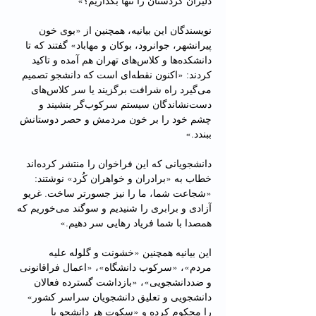
دلیران کردستان را تنها بگذاریم؟»
نویسندگان این بیانیه، همچنین از «بوی خون 
پیرانشهر، جوانرود، بوکان و مهاباد» گفتند که تا 
دانشکده‌ها و کلاس‌های تهران هم آمده و تاکید 
کردند: «اکنون نقطه‌ای است که دانشجو تصمیم 
می‌گیرد راه شرافت برگزیند یا سر کلاس‌های 
دست‌نشاندگان سیستم سرکوب‌گر بنشیند و 
چشم خود را بر خون مردمش و حصر دوستانش 
ببندد.»
دانشجویانی که این فراخوان را منتشر کرده‌اند 
خطاب به «برادران و خواهران کُرد» نوشتند: 
«شجاعت شما، ما را نیز جسورتر ساخت. غریو 
آزادی و برابری را شنیدیم و سوگند می‌خوریم که 
همصدا با شما فریاد رهایی سر دهیم.»
این بیانیه همچنین «خشونت و گلوله علیه 
مردم»، «سرکوب دانشگاه»، «اعمال فراقانونی 
و ضد‌دانشجویی»، «بازداشت گسترده فعالان 
دانشجویی و تعلیق دانشجویان سراسر کشور» 
را محکوم کرده و «سکوت هر دانشجو یا 