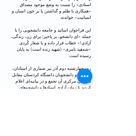
استادی» را نسبت به وضع موجود مصداق 
«همکاری با ظلم و گذاشتن پا بر خون انسان و 
انسانیت» خواندند.
این فراخوان اساتید و جامعه دانشجویی را با 
جمله «ای دانشجو، بر پاخیز؛ برای زن، زندگی، 
آزادی!» خطاب قرار داده و با شعار کُردی 
«شه‌هید نامری» (شهید زنده است) به پایان 
رسیده است.
روز چهارشنبه دوم آذر نیز شماری از استادان، 
کارکنان و دانشجویان دانشگاه کردستان مقابل 
سازمان مرکزی آن تجمع و در بیانیه‌ای اعلام 
کردند تا زمان آزادی استادها و دانشجوهای 
بازداشت‌شده، به تحصن خود ادامه می‌دهند.
همچنین در هفته گذشته، دانشگاه کردستان برای 
تحصن سراسری روزهای سه‌شنبه و چهارشنبه 
(اول و دوم آذر) در دانشگاه‌های کشور فراخوان 
داده بود.اعتراضات دانشجویی در شرایطی ادامه 
دارد که در روزهای گذشته صدها نفر از 