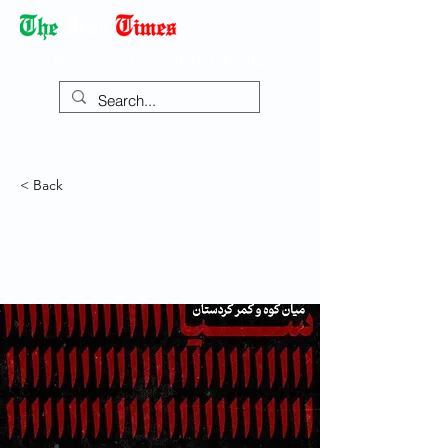
Democracy Dies with Dictatorship
< Back