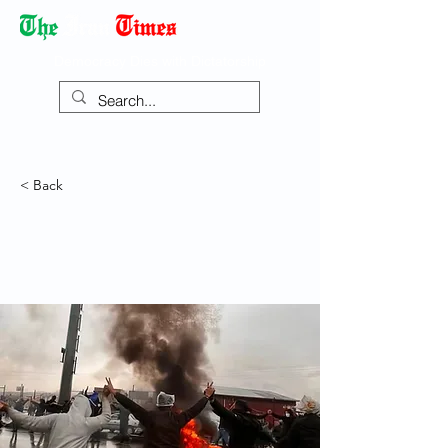
Democracy Dies with Dictatorship
< Back