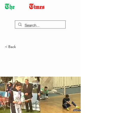
Democracy Dies with Dictatorship
< Back