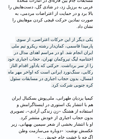
مسابقات جام بین‌ قاره‌ای در امارات متحده 
عربی به برزیل زد، در شادی گل، دست‌هایش را 
بالا برد و در حمایت از اعتراضات مردمی، به 
صورت نمادین حرکت قیچی کردن موهایش را 
نشان داد.
یکی دیگر از این حرکات اعتراضی، از سوی 
پارمیدا قاسمی، کمان‌دار رشته ریکرو تیم ملی 
ایران انجام شد. او در مراسم اهدای مدال در 
اختتامیه لیگ تیروکمان تهران، حجاب اجباری خود 
را از سر برداشت. حرکتی که یادآور اقدام الناز 
رکابی، سنگ‌نورد ایرانی است که اواخر مهر ماه 
امسال، بدون حجاب اجباری در مسابقات سئول 
کره جنوبی شرکت کرد.
کیمیا یزدیان طهرانی، ملی‌پوش بسکتبال ایران 
هم با انتشار یک استوری در اینستاگرامش و 
استفاده از هشتگ «زن زندگی آزادی»، تصویری 
بدون حجاب اجباری از خودش منتشر کرد.
او با انتشار بخشی از شعر سیمین بهبهانی، زیر 
عکسش نوشت: «دوباره می‌سازمت وطن 
اگرچه با خشت خام خویش ...»