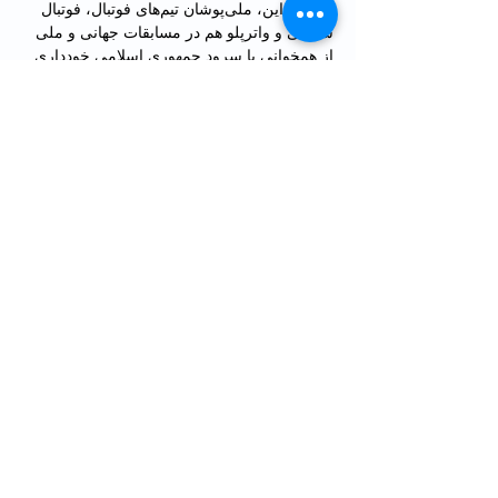
پیش از این، ملی‌پوشان تیم‌های فوتبال، فوتبال 
ساحلی و واترپلو هم در مسابقات جهانی و ملی 
از همخوانی با سرود جمهوری اسلامی خودداری 
کرده بودند.
از سوی دیگر اما در آستانه رقابت‌های جام 
جهانی فوتبال ۲۰۲۲ قطر، کارزاری به راه افتاده 
است که از تماشاگران این رویداد بزرگ ورزشی 
می‌خواهد با فریاد زدن نام «مهسا امینی» در این 
مسابقات، صدای جنبش انقلابی مردم ایران علیه 
جمهوری اسلامی را به گوش جهان برسانند.
این کارزار از تماشاگران فوتبال خواسته است 
در هر بازی و مسابقه‌ای که به استادیوم‌ها 
می‌روند، در دقیقه ۲۲ که یادآور سن مهسا امینی 
است، نامش را صدا بزنند.
آغازگر این کارزار نگین شیرآقایی، روزنامه‌نگار 
است.
حرکات اعتراضی و نمادین ورزشکاران و پیام 
آن‌ها در همخوانی نکردن با سرود جمهوری 
اسلامی، با واکنش‌های فراوان کاربران در 
شبکه‌های اجتماعی و حمایت آن‌ها روبه‌رو شده 