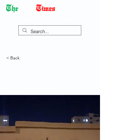
Democracy Dies with Dictatorship
< Back