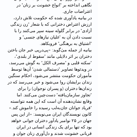
نگاهی انداخته بر "انواع خشونت بر زنان" در 
اعتراضات جاری.
در بیانیه یادآوری شده که حکومت تلاش دارد، 
ارزش اعتراض دخترانی که با شعار "زن زندگی 
آزادی" در برابر گلوله سینه سپر می‌کنند را با 
نسبت دادن آن به "غلیان نیازهای جنسی" و 
"اشتیاق به برهنگی" فروبکاهد.
بیانیه از جمله میٰ‌گوبد: «پی‌در‌پی خبر جان باختن 
دختران بر اثر دلایلی مانند "سقوط از بلندی"، 
"سکته قلبی و "مصرف الکل" به گوش می‌رسد، 
در ویدئوها تصاویر "دستمالی شدن" آن‌ها توسط 
مأموران حکومت منتشر می‌شود، احکام سنگین 
زندان برایشان روا می‌شود و خبر می‌رسد که در 
زندان‌ها دختران (و پسران نوجوان) را برای 
"تجاوز سازمان‌یافته" دست‌چین می‌کنند. اما 
وقایع نشان‌‌دهنده آن‌ است که این همه نتوانسته 
"فریاد جوانان جان‌به‌لب رسیده را خاموش کند.»
کانون نویسندگان ایران می‌نویسد: «از این پس 
جهان در ۲۵ نوامبر یادآور دختران جوانی خواهد 
بود که تنها برای یک زندگی انسانی در ایران 
قربانی خشونت شدند و دل‌آوری زنان جوان و 