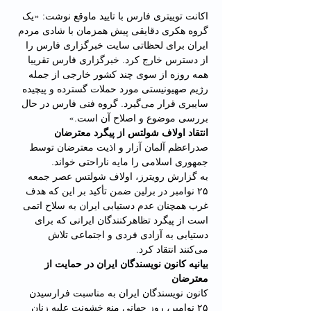
اکانت توییتری فارس با تایید ماوقع نوشت: «یک 
گروه هکری دقایقی پیش همزمان با شادی مردم 
ایران برای لحظاتی سایت خبرگزاری فارس را 
از دسترس خارج کرد. خبرگزاری فارس تقریبا 
همه روزه از سوی چند کشور خارجی از جمله 
رژیم صهیونیستی مورد حملات گسترده و پیچیده 
سایبری قرار می‌گیرد. گروه فنی فارس در حال 
بررسی موضوع و اصلاح آن است.»
انتقاد اولاف شولتس از پیگرد معترضان
صدراعظم آلمان آزار و اذیت معترضان توسط 
جمهوری اسلامی را مایه ناراحتی خواند.
به گزارش رویترز، اولاف شولتس عصر جمعه 
۲۵ نوامبر در برلین ضمن تأکید بر این که هدف 
غرب همچنان عدم دستیابی ایران به سلاح اتمی 
است از پیگرد تظاهرکنندگان ایرانی که برای 
دستیابی به آزادی فردی و اجتماعی تلاش 
می‌کنند انتقاد کرد.
بیانیه کانون نویسندگان ایران در حمایت از 
معترضان
کانون نویسندگان ایران به مناسبت فرارسیدن 
۲۵ نوامبر، روز جهانی منع خشونت علیه زنان 