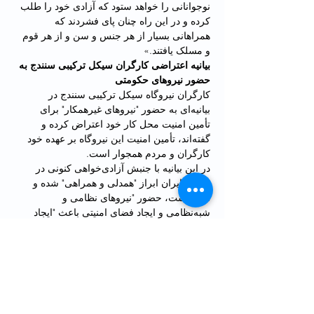
نوجوانانی را خواهد ستود که آزادی خود را طلب 
کرده و در این راه چنان پای فشردند که 
همراهانی بسیار از هر جنس و سن و از هر قوم 
و مسلک یافتند.»
بیانیه اعتراضی کارگران سیکل ترکیبی سنندج به 
حضور نیروهای حکومتی
کارگران نیروگاه سیکل ترکیبی سنندج در 
بیانیه‌ای به حضور "نیروهای غیرهمکار" برای 
تأمین امنیت محل کار خود اعتراض کرده و 
گفته‌اند، تأمین امنیت این نیروگاه بر عهده خود 
کارگران و مردم همجوار است.
در این بیانیه با جنبش آزادی‌خواهی کنونی در 
جامعه ایران ابراز "همدلی و همراهی" شده و 
آمده است، حضور "نیروهای نظامی و 
شبه‌نظامی و ایجاد فضای امنیتی باعث "ایجاد 
مزاحمت و تشویش برای کار کردن و نیز شبهه و 
حساسیت برای روستاهای قلیان و ننله در 
همجواری نیروگاه شده است."
کارگران خواستار خروج سریع نیروهای امنیتی 
شده و به مدیر نیروگاه و نهادهای امنیتی هشدار 
داده‌اند که "نتایج زیان‌بار سیاست‌های امنیتی 