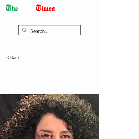
Democracy Dies with Dictatorship
< Back