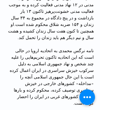
مدنی در ۱۲ نهاد مدنی فعالیت کرده و به موجب 
فعالیت مدنی خشونت‌پرهیز تاکنون ۱۳ بار 
بازداشت و‌ در پنج دادگاه در مجموع به ۳۴ سال 
زندان و ۱۵۴ ضربه شلاق محکوم شده‌ است.او 
همچنین تا کنون هفت سال زندان کشیده و هشت 
سال‌ و نیم دیگر هم باید زندان را تحمل کند.
نامه نرگس محمدی به اتحادیه اروپا در حالی 
است که این اتحادیه تاکنون تحریم‌هایی را علیه 
چند شخص و نهاد جمهوری اسلامی به دلیل 
سرکوب خیزش سراسری در ایران اعمال کرده 
است.با این حال جمهوری اسلامی آنچه را 
«مداخله» کشورهای خارجی در خیزش 
سراسری توصیف کرده، محکوم کرده و بارها 
سفیران کشورهای غربی در ایران را احضار 
کرده است.
در آخرین مورد، سفیر فرانسه در تهران روز 
چهارشنبه به وزارت امور خارجه جمهوری 
اسلامی احضار شد.پیش از آن، قانون‌گذاران 
فرانسه سرکوب معترضان ضد‌حکومتی در 