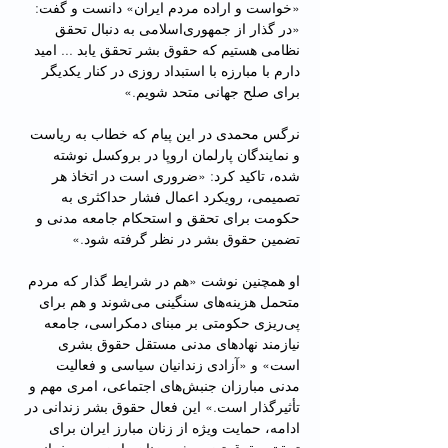
«خواست و اراده مردم ایران» دانست و گفت: 
«در گذار از جمهوری‌اسلامی به دنبال تحقق 
نظامی هستیم که حقوق بشر تحقق یابد ... امید 
دارم با مبارزه با استبداد روزی در کنار یکدیگر 
برای صلح جهانی متحد شویم.»
نرگس محمدی در این پیام که خطاب به ریاست 
و نمایندگان پارلمان اروپا در بروکسل نوشته 
شده، تاکید کرد: «ضروری است در اتخاذ هر 
تصمیمی، رویکرد اعمال فشار حداکثری به 
حکومت برای تحقق و استحکام جامعه مدنی و 
تضمین حقوق بشر در نظر گرفته شود.»
او همچنین نوشت «هم در شرایط گذار که مردم 
متحمل هزینه‌های سنگینی می‌شوند و هم برای 
پی‌ریزی حکومتی بر مبنای دمکراسی، جامعه 
نیازمند نهادهای مدنی مستقل حقوق بشری 
است» و «آزادی زندانیان سیاسی و فعالیت 
مدنی مبارزان جنبش‌های اجتماعی، امری مهم و 
تأثیرگذار است.» این فعال حقوق بشر زندانی در 
ادامه، حمایت ویژه از زنان مبارز ایران برای 