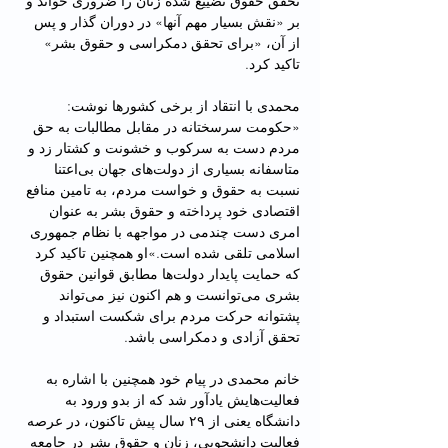
تحقق حقوق تضییع شده زنان را ضروری خواند و 
بر «نقش بسیار مهم آنها» در دوران گذار و پس 
از آن، «برای تحقق دمکراسی و حقوق بشر» 
تاکید کرد.
محمدی با انتقاد از برخی کشورها نوشت: 
«حکومت سرسختانه در مقابل مطالبات به حق 
مردم دست به سرکوب و خشونت و کشتار زد و 
متاسفانه بسیاری از دولت‌های جهان بی‌اعتنا 
نسبت به حقوق و خواست مردم، به تامین منافع 
اقتصادی خود پرداخته و حقوق بشر به عنوان 
امری دست چندمی در مواجهه با نظام جمهوری 
اسلامی تلقی شده است.»او همچنین تاکید کرد 
که حمایت پایدار دولت‌ها مطابق قوانین حقوق 
بشری می‌توانست و هم اکنون نیز می‌تواند 
پشتوانه حرکت مردم برای شکست استبداد ‌و 
تحقق آزادی و دمکراسی باشد.
خانم محمدی در پیام خود همچنین با اشاره به 
فعالیت‌هایش یادآور شد که از بدو ورود به 
دانشگاه یعنی از ۲۹ سال پیش تاکنون، در عرصه 
فعالیت دانشجویی، زنان و حقوق بشر در جامعه 