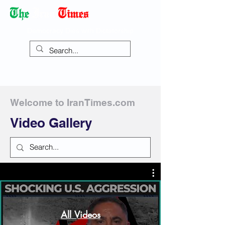
Democracy Dies with Dictatorship
Welcome to IranTimes.com
Video Gallery
All Videos