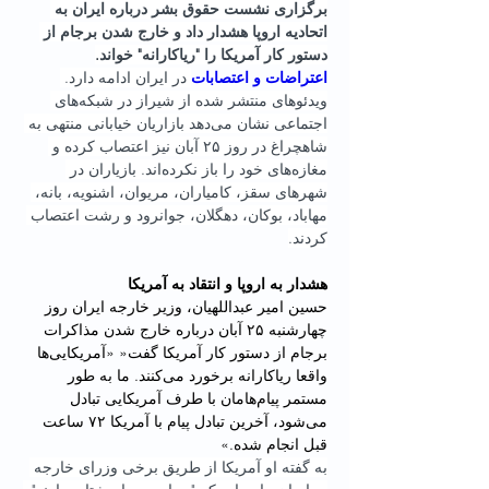
برگزاری نشست حقوق بشر درباره ایران به 
اتحادیه اروپا هشدار داد و خارج شدن برجام از 
دستور کار آمریکا را "ریاکارانه" خواند.
اعتراضات و اعتصابات
 در ایران ادامه دارد. 
ویدئوهای منتشر شده از شیراز در شبکه‌های 
اجتماعی نشان می‌دهد بازاریان خیابانی منتهی به 
شاهچراغ در روز ۲۵ آبان نیز اعتصاب کرده و 
مغازه‌های خود را باز نکرده‌اند. بازیاران در 
شهرهای سقز، کامیاران، مریوان، اشنویە، بانە، 
مهاباد، بوکان، دهگلان، جوانرود و رشت اعتصاب 
کردند.
هشدار به اروپا و انتقاد به آمریکا
حسین امیر عبداللهیان، وزیر خارجه ایران روز 
چهارشنبه ۲۵ آبان درباره خارج شدن مذاکرات 
برجام از دستور کار آمریکا گفت« «آمریکایی‌ها 
واقعا ریاکارانه برخورد می‌کنند. ما به طور 
مستمر پیام‌هامان با طرف آمریکایی تبادل 
می‌شود، آخرین تبادل پیام با آمریکا ۷۲ ساعت 
قبل انجام شده.»
به گفته او آمریکا از طریق برخی وزرای خارجه 