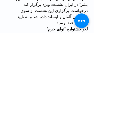
بشر" در ایران نشست ویژه برگزار ‌کند. 
درخواست برگزاری این نشست از سوی 
نمایندگان آلمان و ایسلند داده شد و به تایید 
اکثریت اعضا رسید.
لغو جشنواره "نوای خرم"
رضا خرم، دبیر جشنواره‌ی موسیقی کودکان و 
نوجوانان "نوای خرم" گفته است که جشنواره را 
دیگر برگزار نمی‌کند تا زمانی که دختران هم 
بتوانند در کمال آزادی در آن شرکت کنند.
احضار سفیر استرالیا
ناصر کنعانی، سخنگوی وزارت خارجه ایران از 
احضار سفیر استرالیا در ایران خبر داد. او در 
واکنش به سخنان نخست وزیر استرالیا در 
محکوم کردن سرکوب معترضان در ایران گفت: 
«به نظر می‌رسد نخست وزیر استرالیا بر اساس 
اطلاعات نادرست، رویکرد نادرستی را در پیش 
Previous
Next
گرفته که کمکی به روابط دو کشور نمی‌کند.»