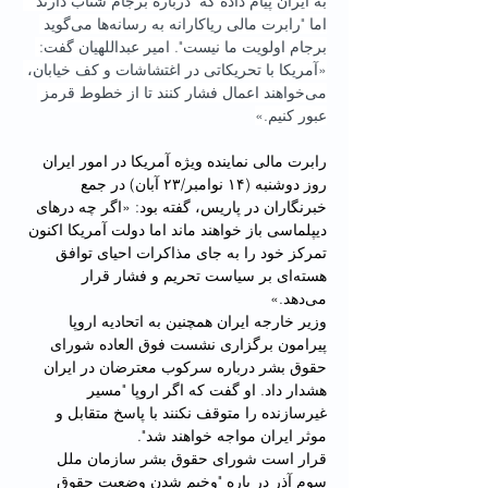
به ایران پیام داده که "درباره برجام شتاب دارند"  
اما "رابرت مالی ریاکارانه به رسانه‌ها می‌گوید 
برجام اولویت ما نیست". امیر عبداللهیان گفت: 
«آمریکا با تحریکاتی در اغتشاشات و کف خیابان، 
می‌خواهند اعمال فشار کنند تا از خطوط قرمز 
عبور کنیم.»
رابرت مالی نماینده ویژه آمریکا در امور ایران 
روز دوشنبه (۱۴ نوامبر/۲۳ آبان) در جمع 
خبرنگاران در پاریس، گفته بود: «اگر چه درهای 
دیپلماسی باز خواهند ماند اما دولت آمریکا اکنون 
تمرکز خود را به جای مذاکرات احیای توافق 
هسته‌ای بر سیاست تحریم و فشار قرار 
می‌دهد.»
وزیر خارجه ایران همچنین به اتحادیه اروپا 
پیرامون برگزاری نشست فوق العاده شورای 
حقوق بشر درباره سرکوب معترضان در ایران 
هشدار داد. او گفت که اگر اروپا "مسیر 
غیرسازنده را متوقف نکنند با پاسخ متقابل و 
موثر ایران مواجه خواهند شد".
قرار است شورای حقوق بشر سازمان ملل 
سوم آذر در باره "وخیم شدن وضعیت حقوق 