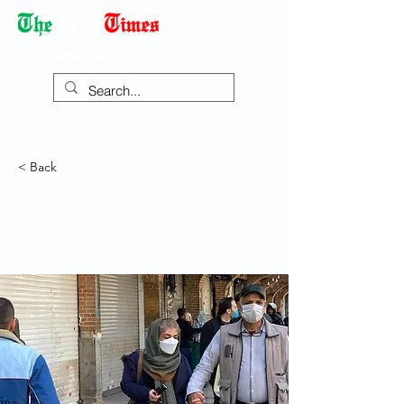
Democracy Dies with Dictatorship
< Back