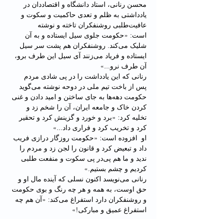
محسن رنانی، استاد دانشگاه و اقتصاددان در 
یادداشتی به ظلم و تعدی حاکمیت و سکوت و 
عافیت‌طلبی روشنفکران تاخته و نوشته 
است: «حکومت جلوی سیل ایستاده و به آن 
شلیک می‌کند. روشنفکران هم پشت سر سیل 
ایستاده و فریاد می‌زنند آی سیل این طرف برو، 
آن طرف نرو...»
رنانی که این یادداشت را در پی شادی مردم 
پس از باخت تیم ملی در دوحه نوشته می‌گوید 
حکومت دهه‌ها به جای ساختن و امید دادن و غنی 
کردن خاک و جامعه ایران، آن را شخم زد و 
تخلیه کرد: «برد و خورد و گزینش کرد و تحقیر 
کرد و تخریب کرد و فراری داد...»
او  افزوده است: «حکومت روزگار درازی فریب 
داد و تبعیض کرد و قانون را لجن زد و مردم را 
ندید و ما هم پی‌در پی سکوت و منفعت طلبی 
کردیم و چشم بستیم.»
رنانی می‌نویسد اکنون نسلی که آینده مال او و 
حق اوست، به همه و هر چه رنگ و بوی حکومت 
و روشنفکران دارد استفراغ می‌کند: «آن هم چه 
استفراغ عمیق و مبارکی!»