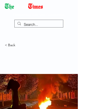
Democracy Dies with Dictatorship
< Back