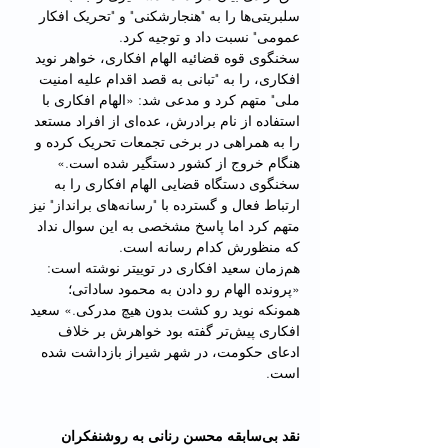
سلبریتی‌ها را به "هنجارشکنی" و "تحریک افکار 
عمومی" نسبت داد و توجیه کرد.
سخنگوی قوه قضائیه الهام افکاری، خواهر نوید 
افکاری، را به "تبانی به قصد اقدام علیه امنیت 
ملی" متهم کرد و مدعی شد: «الهام افکاری با 
استفاده از نام برادرش‌، عده‌ای از افراد مستعد 
را به همراهی در برخی تجمعات تحریک کرده و 
هنگام خروج از کشور دستگیر شده است.»
سخنگوی دستگاه قضایی الهام افکاری را به 
ارتباط فعال و گسترده با "رسانه‌های برانداز" نیز 
متهم کرد اما پاسخ مشخصی به این سوال نداد 
که منظورش کدام رسانه است.
هم‌زمان سعید افکاری در توییتر نوشته است: 
«پرونده الهام رو دادن به محمود ساداتی؛ 
همونکه نوید رو کشت بدون هیچ مدرکی.» سعید 
افکاری پیش‌تر گفته بود خواهرش بر خلاف 
ادعای حکومت، در شهر شیراز بازداشت شده 
است.
نقد بی‌سابقه محسن رنانی به روشنفکران