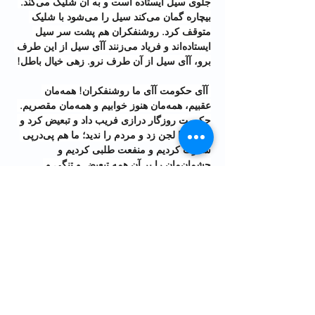
جلوی سیل ایستاده است و به آن شلیک می‌کند. 
بیچاره گمان می‌کند سیل را می‌شود با شلیک 
متوقف کرد. روشنفکران هم پشت سر سیل 
ایستاده‌‌اند و فریاد می‌زنند آآی سیل از این طرف 
برو، آآی سیل از آن طرف نرو. زهی خیال باطل!
 آآی حکومت آآی ما روشنفکران! همه‌مان 
عقبیم، همه‌مان هنوز خوابیم و همه‌مان مقصریم. 
حکومت روزگار درازی فریب داد و تبعیض کرد و 
قانون را لجن زد و مردم را ندید؛ ما هم پی‌در‌پی 
سکوت کردیم و منفعت طلبی کردیم و 
چشمان‌مان را بر آن همه تبعیض و تنگی و 
حماقت بستیم. و اکنون این نسل، که آینده ایران 
مال اوست و حق اوست، دارد همه ما را و همه 
آن‌چیزی که رنگ و بوی ما را دارد، استفراغ 
می‌کند. آن هم چه استفراغِ عمیق و مبارکی.
محسن رنانی / بعد از شادی مردم برای باخت 
تیم ایران از انگلیس
@Renani_Mohsen