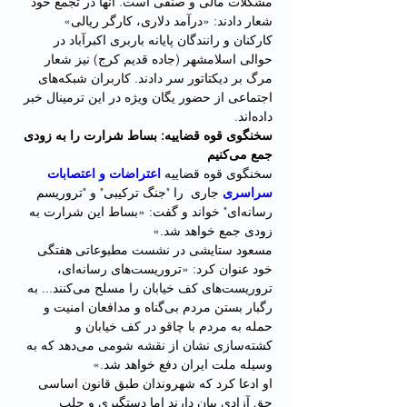
مشکلات مالی و صنفی است. آنها در تجمع خود 
شعار دادند: «درآمد دلاری، کارگر ریالی»
کارکنان و رانندگان پایانه باربری اکبرآباد در 
حوالی اسلامشهر (جاده قدیم کرج) نیز شعار 
مرگ بر دیکتاتور سر دادند. کاربران شبکه‌های 
اجتماعی از حضور یگان ویژه در این ترمینال خبر 
داده‌اند.
سخنگوی قوه قضاییه: بساط شرارت را به زودی 
جمع می‌کنیم
سخنگوی قوه قضاییه 
اعتراضات و اعتصابات 
سراسری
 جاری  را "جنگ ترکیبی" و "تروریسم 
رسانه‌ای" خواند و گفت: «بساط این شرارت به 
زودی جمع خواهد شد.»
مسعود ستایشی در نشست مطبوعاتی هفتگی 
خود عنوان کرد: «تروریست‌های رسانه‌ای، 
تروریست‌های کف خیابان را مسلح می‌کنند... به 
رگبار بستن مردم بی‌گناه و مدافعان امنیت و 
حمله به مردم با چاقو در کف خیابان و 
کشته‌سازی نشان از نقشه شومی می‌دهد که به 
وسیله ملت ایران دفع خواهد شد.»
او ادعا کرد که شهروندان طبق قانون اساسی 
حق آزادی بیان دارند اما دستگیری و جلب 