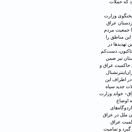
د کرد که حملات 
انی، سخنگوی وزارت 
دستان عراق 
ا جمعیت مردم 
او مردم این مناطق را 
ین «تروریست‌ها را طرد کنند.»این تهدیدها در 
حالی‌ست که دور جدید این حملات به گفته سامان برزنجی، وزیر بهداشت اقلیم کردستان تاکنون، دست‌کم 
تان نیز ضمن 
ض حاکمیت عراق و 
اقلیم کردستان است.محمدصالح قادری، مسوول روابط حزب دموکرات در گفت‌وگو با ایران‌اینترنشنال 
در اطراف این 
زیر اقلیم کردستان حملات جدید سپاه 
ق» خواند.وزارت 
 که این وزارتخانه اوضاع 
دانشجویان خود را در ایران، به دقت دنبال می‌کند.بر اساس گزارش‌ها، در پی این حملات، اردوگاه‌های 
همین حال دفتر سازمان ملل در عراق 
کمیت عراق 
رار گیرد و تمامیت 