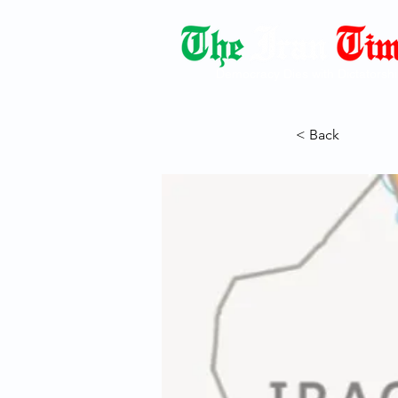
Democracy Dies with Dictatorshi
< Back