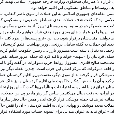
هدف حمله موشکی قرار داد؛ هم‌زمان سخنگوی وزارت خارجه جمهوری اسلامی تهدی
ا، روستاها و مناطق مسکونی این اقلیم خواهد بود.
نخستین واکنش رسمی مقام‌‌های جمهوری اسلامی به این حملات از سوی ناصر کنع
لامی بود که گفت هدف حملات بعدی «مناطق جمعیتی» و مسکونی کر
گفت منطقه بکرجو در سلیمانیه و روستای توپوزآباد مناطقی مسکونی ب
عادی است که «حتما این‌ها را در عملیات‌های بعدی مورد هدف قرار خواهیم داد.»
تهدید کرد که اگر می‌خواهند امنیت‌شان برقرار شود، باید ا
می به دنبال داشته است.مسرور بارزانی، رییس حکومت اقلیم کردس
له، قربانیان را «شهید» خواند و تاکید کرد که حمله امروز سپاه، نق
بر قلعه دموکرات که مرکز اصلی این حزب است، چندین نقطه دیگر نیز 
اردوگاه مورد حمله موشکی قرار گرفته‌اند.از سوی دیگر، نخست‌و
 کرد و آن را «نقض آشکار حاکمیت ملی اقلیم کردستان و نیز خاک عرا
آموزش عالی کردستان عراق نیز با اشاره به اعتراضات و ناآرامی‌ها گفت
حزب کومله در سلیمانیه نیز هدف حمله موشکی قرار گرفته‌اند.در 
ملات مجدد موشکی و پهپادی ایران به اقلیم کردستان» آن را نقض حا
توصیف و هشدار داد: «‌عراق نباید به عنوان میدانی برای تسویه حساب مورد استفاده ق