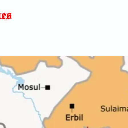
Home
News
Blog
About
C
p