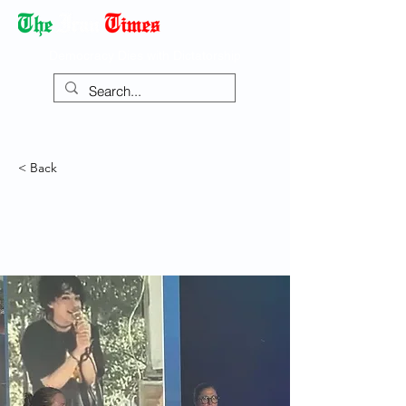
Democracy Dies with Dictatorship
< Back