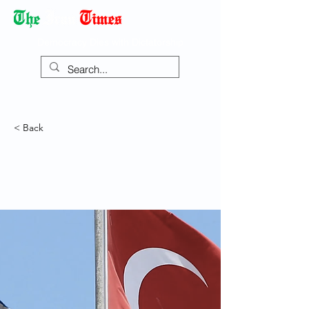
Democracy Dies with Dictatorship
< Back