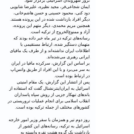
ترور شهروندان اسرائیلی برگزار شود.
ایمان شجاعی‌فر، مجید نظیره، علیرضا شابویی 
دود کنی، محمود حسینی و حسن هاشم‌خانی، 
دیگر افراد بازداشت شده در این پرونده هستند.
همچنین مریم محمدی، دیگر متهم این پرونده، 
آزاد و ممنوع‌الخروج از ترکیه است.
رسانه‌های ترکیه در تیر ماه خبر داده بودند که 
متهمان دستگیر شده، ارتباط مستقیمی با 
اطلاعات ایران نداشته‌اند و از طرف یک مافیای 
ایرانی رهبری می‌شده‌اند.
بر اساس این گزارش، سرکرده مافیا در ایران 
به سر می‌برد و با این افراد از طریق واتس‌اپ 
در ارتباط بوده است.
پس از انتشار این گزارش، یک مقام امنیتی 
اسرائیل به ایران‌اینترنشنال گفت که استفاده از 
باندهای تبهکار جزیی از روش سپاه پاسداران 
انقلاب اسلامی برای انجام عملیات تروریستی در 
کشورهای مختلف از جمله ترکیه بوده است.
روز دوم تیر و همزمان با سفر وزیر امور خارجه 
اسرائیل به ترکیه، رسانه‌های این کشور از 
بازداشت یک گروه هشت نفره وابسته به 