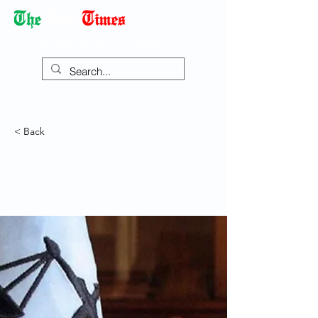
Democracy Dies with Dictatorship
< Back