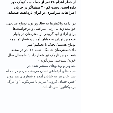
از خطر اعدام ۲۸ نفر از جمله سه کودک خبر 
داده است. دست کم ۴۰ سینماگر در جریان 
اعتراضات سراسری در ایران بازداشت شده‌اند.
در ادامه واکنش‌ها به سالروز تولد توماج صالحی، 
خواننده زندانی رپ اعتراضی و درخواست‌ها 
برای آزادی او، گروهی از معترضان در بلوار 
فردوس تهران به خیابان آمدند و شعار "ما همه 
توماج هستیم/‌ بجنگ تا بجنگیم" سر 
دادند.معترضان شامگاه شنبه ۱۲ آذر در محله 
هفت‌حوض نارمک نیز شعار دادند: «امسال سال 
خونه/ سیدعلی سرنگونه.»
تصاویر و ویدیوهای منتشر شده در 
شبکه‌های اجتماعی نشان می‌دهد، مردم در محله 
ستارخان نیز به خیابان آمده و شعارهای هم چون 
"فقر، فساد، گرونی/میریم تا سرنگونی" و "مرگ 
بر دیکتاتور" سر داده‌اند.