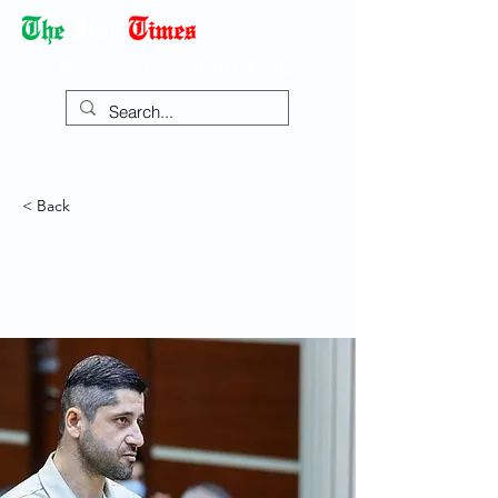
Democracy Dies with Dictatorship
< Back