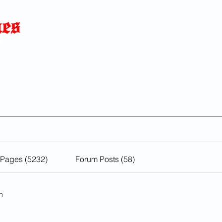
Home
News
Blog
About
C
p
Search Results
 Pages (5232)
Forum Posts (58)
h